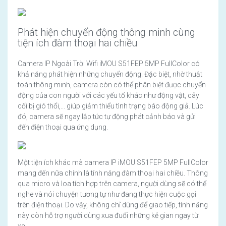
Phát hiện chuyển động thông minh cùng
tiện ích đàm thoại hai chiều
Camera IP Ngoài Trời Wifi iMOU S51FEP 5MP FullColor có
khả năng phát hiện những chuyển động. Đặc biệt, nhờ thuật
toán thông minh, camera còn có thể phân biệt được chuyển
động của con người với các yếu tố khác như động vật, cây
cối bị gió thổi,... giúp giảm thiểu tình trạng báo động giả. Lúc
đó, camera sẽ ngay lập tức tự động phát cảnh báo và gửi
đến điện thoại qua ứng dụng.
Một tiện ích khác mà camera IP iMOU S51FEP 5MP FullColor
mang đến nữa chính là tính năng đàm thoại hai chiều. Thông
qua micro và loa tích hợp trên camera, người dùng sẽ có thể
nghe và nói chuyện tương tự như đang thực hiện cuộc gọi
trên điện thoại. Do vậy, không chỉ dùng để giao tiếp, tính năng
này còn hỗ trợ người dùng xua đuổi những kẻ gian ngay từ
xa.