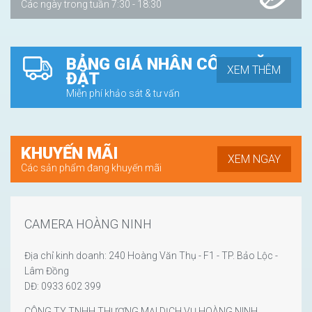
Các ngày trong tuần 7:30 - 18:30
BẢNG GIÁ NHÂN CÔNG LẶP
XEM THÊM
ĐẶT
Miễn phí khảo sát & tư vấn
KHUYẾN MÃI
XEM NGAY
Các sản phẩm đang khuyến mãi
CAMERA HOÀNG NINH
Địa chỉ kinh doanh: 240 Hoàng Văn Thụ - F1 - TP. Bảo Lộc -
Lâm Đồng
DĐ: 0933 602 399
CÔNG TY TNHH THƯƠNG MẠI DỊCH VỤ HOÀNG NINH