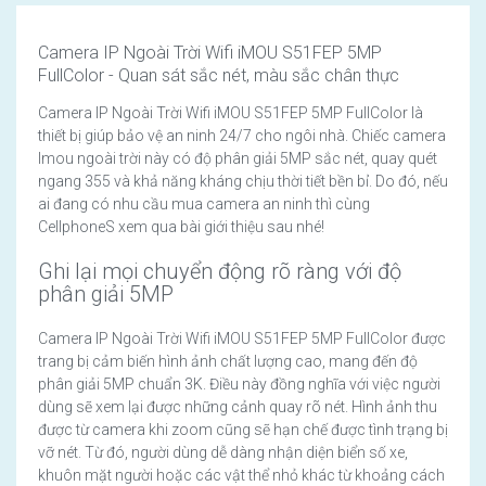
Camera IP Ngoài Trời Wifi iMOU S51FEP 5MP
FullColor - Quan sát sắc nét, màu sắc chân thực
Camera IP Ngoài Trời Wifi iMOU S51FEP 5MP FullColor là
thiết bị giúp bảo vệ an ninh 24/7 cho ngôi nhà. Chiếc camera
Imou ngoài trời này có độ phân giải 5MP sắc nét, quay quét
ngang 355 và khả năng kháng chịu thời tiết bền bỉ. Do đó, nếu
ai đang có nhu cầu mua camera an ninh thì cùng
CellphoneS xem qua bài giới thiệu sau nhé!
Ghi lại mọi chuyển động rõ ràng với độ
phân giải 5MP
Camera IP Ngoài Trời Wifi iMOU S51FEP 5MP FullColor được
trang bị cảm biến hình ảnh chất lượng cao, mang đến độ
phân giải 5MP chuẩn 3K. Điều này đồng nghĩa với việc người
dùng sẽ xem lại được những cảnh quay rõ nét. Hình ảnh thu
được từ camera khi zoom cũng sẽ hạn chế được tình trạng bị
vỡ nét. Từ đó, người dùng dễ dàng nhận diện biển số xe,
khuôn mặt người hoặc các vật thể nhỏ khác từ khoảng cách