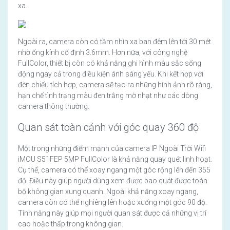
xa.
Ngoài ra, camera còn có tầm nhìn xa ban đêm lên tới 30 mét
nhờ ống kính cố định 3.6mm. Hơn nữa, với công nghệ
FullColor, thiết bị còn có khả năng ghi hình màu sắc sống
động ngay cả trong điều kiện ánh sáng yếu. Khi kết hợp với
đèn chiếu tích hợp, camera sẽ tạo ra những hình ảnh rõ ràng,
hạn chế tình trạng màu đen trắng mờ nhạt như các dòng
camera thông thường.
Quan sát toàn cảnh với góc quay 360 độ
Một trong những điểm mạnh của camera IP Ngoài Trời Wifi
iMOU S51FEP 5MP FullColor là khả năng quay quét linh hoạt.
Cụ thể, camera có thể xoay ngang một góc rộng lên đến 355
độ. Điều này giúp người dùng xem được bao quát được toàn
bộ không gian xung quanh. Ngoài khả năng xoay ngang,
camera còn có thể nghiêng lên hoặc xuống một góc 90 độ.
Tính năng này giúp mọi người quan sát được cả những vị trí
cao hoặc thấp trong không gian.