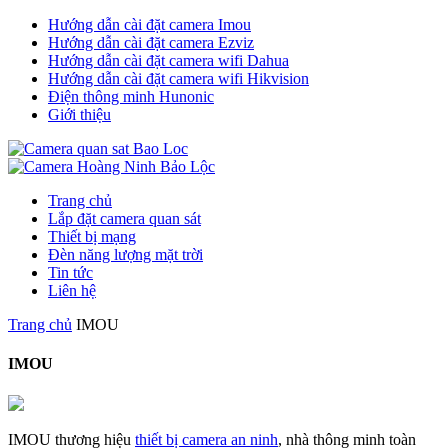
Hướng dẫn cài đặt camera Imou
Hướng dẫn cài đặt camera Ezviz
Hướng dẫn cài đặt camera wifi Dahua
Hướng dẫn cài đặt camera wifi Hikvision
Điện thông minh Hunonic
Giới thiệu
Trang chủ
Lắp đặt camera quan sát
Thiết bị mạng
Đèn năng lượng mặt trời
Tin tức
Liên hệ
Trang chủ
IMOU
IMOU
IMOU thương hiệu
thiết bị camera an ninh
, nhà thông minh toàn