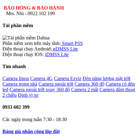
BÁO HỎNG & BẢO HÀNH
Mrs. Nhi - 0922 102 199
Tải phần mềm
Phần mềm xem trên máy tính:
Smart PSS
Điện thoại chay Android:
gDMSS Lite
Điện thoại chạy IOS:
iDMSS Lite
Tìm nhanh
Camera Imou
Camera 4G
Camera Ezviz
Đèn năng lượng mặt trời
Camera trong nhà
Camera ngoài trời
Camera 360 độ
Camera có đèn
led
Camera ngoài trời xoay 360 độ
Camera 2 mắt
Camera đàm thoại
2 chiều
Định vị xe
0933 602 399
Các ngày trong tuần 7:30 - 18:30
Bảng giá nhân công lặp đặt