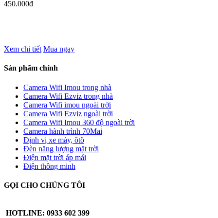
450.000đ
Xem chi tiết
Mua ngay
Sản phẩm chính
Camera Wifi Imou trong nhà
Camera Wifi Ezviz trong nhà
Camera Wifi imou ngoài trời
Camera Wifi Ezviz ngoài trời
Camera Wifi Imou 360 độ ngoài trời
Camera hành trình 70Mai
Định vị xe máy, ôtô
Đèn năng lượng mặt trời
Điện mặt trời áp mái
Điện thông minh
GỌI CHO CHÚNG TÔI
HOTLINE: 0933 602 399