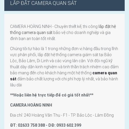
LẮP ĐẶT CAMERA QUAN SÁT
CAMERA HOÀNG NINH - Chuyên thiết kế, thi công
lắp đặt hệ
thống camera quan sát
bảo vệ cho doanh nghiệp và gia
đình bạn an toàn tốt nhất.
Chúng tôi tự hào là 1 trong những đơn vị hàng đầu trong lĩnh
vực phân phối, lắp đặt hệ thống camera giám sát tại Bảo
Lộc, Bảo Lâm, Di Linh và các vùng lân cận. Với đội ngũ kỹ
thuật dày dặn kinh nghiệm và tinh thần trách nhiệm cao đảm
bảo mang đến cho khách hàng một hệ thống
camera quan
sát
đảm bảo chất lượng với chi phí hợp lý nhất, và bảo hành
lâu dài
**Hoặc liên hệ trực tiếp để có giá tốt nhất**
CAMERA HOÀNG NINH
Địa chỉ: 240 Hoàng Văn Thụ - F1 - TP. Bảo Lộc - Lâm Đồng
ĐT: 02633 758 388 - DĐ: 0933 602 399