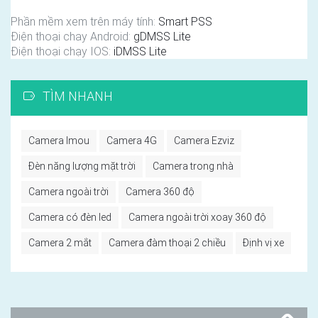
Phần mềm xem trên máy tính:
Smart PSS
Điện thoại chay Android:
gDMSS Lite
Điện thoại chạy IOS:
iDMSS Lite
TÌM NHANH
Camera Imou
Camera 4G
Camera Ezviz
Đèn năng lượng mặt trời
Camera trong nhà
Camera ngoài trời
Camera 360 độ
Camera có đèn led
Camera ngoài trời xoay 360 độ
Camera 2 mắt
Camera đàm thoại 2 chiều
Định vị xe