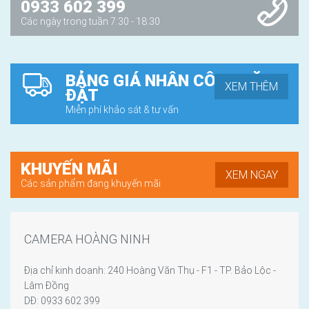
0933 602 399
Các ngày trong tuần 7:30 - 18:30
BẢNG GIÁ NHÂN CÔNG LẶP
XEM THÊM
ĐẶT
Miễn phí khảo sát & tư vấn
KHUYẾN MÃI
XEM NGAY
Các sản phẩm đang khuyến mãi
CAMERA HOÀNG NINH
Địa chỉ kinh doanh: 240 Hoàng Văn Thụ - F1 - TP. Bảo Lộc -
Lâm Đồng
DĐ: 0933 602 399