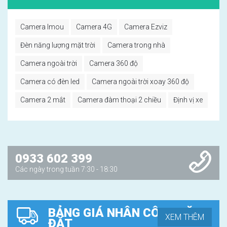
Camera Imou
Camera 4G
Camera Ezviz
Đèn năng lượng mặt trời
Camera trong nhà
Camera ngoài trời
Camera 360 độ
Camera có đèn led
Camera ngoài trời xoay 360 độ
Camera 2 mắt
Camera đàm thoại 2 chiều
Định vị xe
0933 602 399
Các ngày trong tuần 7:30 - 18:30
BẢNG GIÁ NHÂN CÔNG LẶP
XEM THÊM
ĐẶT