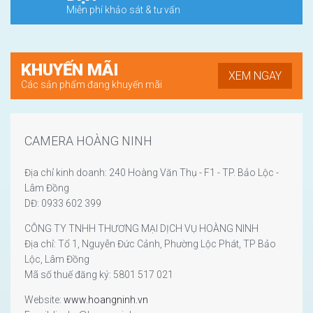
Miễn phí khảo sát & tư vấn
KHUYẾN MÃI
XEM NGAY
Các sản phẩm đang khuyến mãi
CAMERA HOÀNG NINH
Địa chỉ kinh doanh: 240 Hoàng Văn Thụ - F1 - TP. Bảo Lộc -
Lâm Đồng
DĐ: 0933 602 399
CÔNG TY TNHH THƯƠNG MẠI DỊCH VỤ HOÀNG NINH
Địa chỉ: Tổ 1, Nguyễn Đức Cảnh, Phường Lộc Phát, TP Bảo
Lộc, Lâm Đồng
Mã số thuế đăng ký: 5801 517 021
Website:
www.hoangninh.vn