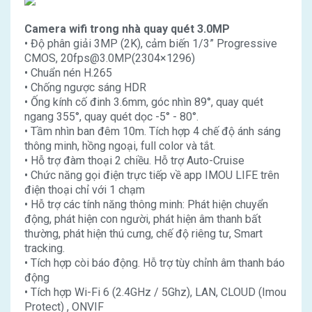
Camera wifi trong nhà quay quét 3.0MP
• Độ phân giải 3MP (2K), cảm biến 1/3” Progressive
CMOS, 20fps@3.0MP(2304×1296)
• Chuẩn nén H.265
• Chống ngược sáng HDR
• Ống kính cố đinh 3.6mm, góc nhìn 89°, quay quét
ngang 355°, quay quét dọc -5° - 80°.
• Tầm nhìn ban đêm 10m. Tích hợp 4 chế độ ánh sáng
thông minh, hồng ngoại, full color và tắt.
• Hỗ trợ đàm thoại 2 chiều. Hỗ trợ Auto-Cruise
• Chức năng gọi điện trực tiếp về app IMOU LIFE trên
điện thoại chỉ với 1 chạm
• Hỗ trợ các tính năng thông minh: Phát hiện chuyển
động, phát hiện con người, phát hiện âm thanh bất
thường, phát hiện thú cưng, chế độ riêng tư, Smart
tracking.
• Tích hợp còi báo động. Hỗ trợ tùy chỉnh âm thanh báo
động
• Tích hợp Wi-Fi 6 (2.4GHz / 5Ghz), LAN, CLOUD (Imou
Protect) , ONVIF