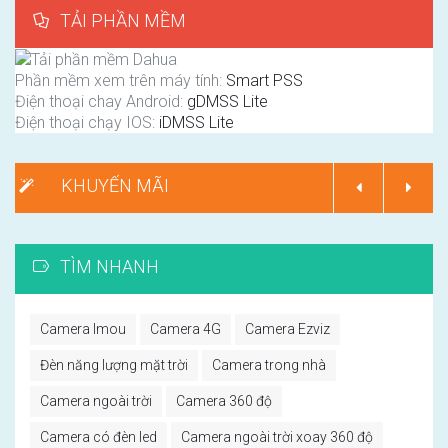
TẢI PHẦN MỀM
Phần mềm xem trên máy tính:
Smart PSS
Điện thoại chay Android:
gDMSS Lite
Điện thoại chạy IOS:
iDMSS Lite
KHUYẾN MÃI
TÌM NHANH
Camera Imou
Camera 4G
Camera Ezviz
Đèn năng lượng mặt trời
Camera trong nhà
Camera ngoài trời
Camera 360 độ
Camera có đèn led
Camera ngoài trời xoay 360 độ