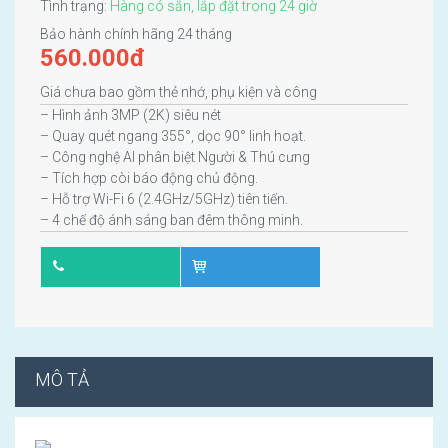
Tình trạng:
Hàng có sẵn, lắp đặt trong 24 giờ
Bảo hành chính hãng 24 tháng
560.000
đ
Giá chưa bao gồm thẻ nhớ, phụ kiện và công
– Hình ảnh 3MP (2K) siêu nét
– Quay quét ngang 355°, dọc 90° linh hoạt.
– Công nghệ AI phân biệt Người & Thú cưng
– Tích hợp còi báo động chủ động.
– Hỗ trợ Wi-Fi 6 (2.4GHz/5GHz) tiên tiến.
– 4 chế độ ánh sáng ban đêm thông minh.
MÔ TẢ