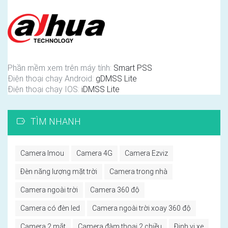
Phần mềm xem trên máy tính:
Smart PSS
Điện thoại chay Android:
gDMSS Lite
Điện thoại chạy IOS:
iDMSS Lite
TÌM NHANH
Camera Imou
Camera 4G
Camera Ezviz
Đèn năng lượng mặt trời
Camera trong nhà
Camera ngoài trời
Camera 360 độ
Camera có đèn led
Camera ngoài trời xoay 360 độ
Camera 2 mắt
Camera đàm thoại 2 chiều
Định vị xe