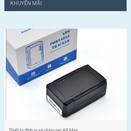
KHUYẾN MÃI
Thiết bị định vị xe dùng pin A9 Max