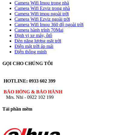
Camera Wifi Imou trong nhà
Camera Wifi Ezviz trong nhà
Camera Wifi imou ngoài trời
Camera Wifi Ezviz ngoài trời
Camera Wifi Imou 360 độ ngoài trời
Camera hành trình 70Mai
Định vị xe máy, ôtô
Đèn năng lượng mặt trời
Điện mặt trời áp mái
Điện thông minh
GỌI CHO CHÚNG TÔI
HOTLINE: 0933 602 399
BÁO HỎNG & BẢO HÀNH
Mrs. Nhi - 0922 102 199
Tải phần mềm