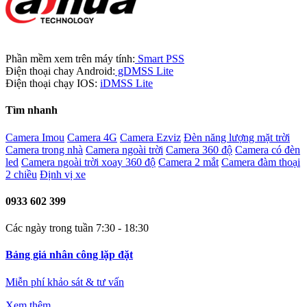
Phần mềm xem trên máy tính:
Smart PSS
Điện thoại chay Android:
gDMSS Lite
Điện thoại chạy IOS:
iDMSS Lite
Tìm nhanh
Camera Imou
Camera 4G
Camera Ezviz
Đèn năng lượng mặt trời
Camera trong nhà
Camera ngoài trời
Camera 360 độ
Camera có đèn
led
Camera ngoài trời xoay 360 độ
Camera 2 mắt
Camera đàm thoại
2 chiều
Định vị xe
0933 602 399
Các ngày trong tuần 7:30 - 18:30
Bảng giá nhân công lặp đặt
Miễn phí khảo sát & tư vấn
Xem thêm