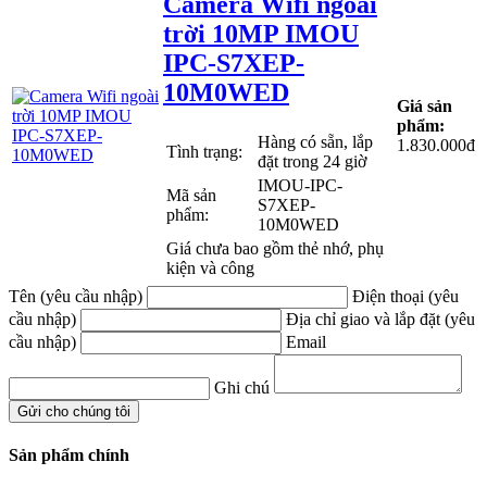
Camera Wifi ngoài
trời 10MP IMOU
IPC-S7XEP-
10M0WED
Giá sản
phẩm:
Hàng có sẵn, lắp
1.830.000đ
Tình trạng:
đặt trong 24 giờ
IMOU-IPC-
Mã sản
S7XEP-
phẩm:
10M0WED
Giá chưa bao gồm thẻ nhớ, phụ
kiện và công
Tên (yêu cầu nhập)
Điện thoại (yêu
cầu nhập)
Địa chỉ giao và lắp đặt (yêu
cầu nhập)
Email
Ghi chú
Sản phẩm chính