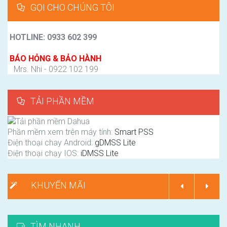
GỌI CHO CHÚNG TÔI
HOTLINE: 0933 602 399
BÁO HỎNG & BẢO HÀNH
Mrs. Nhi - 0922 102 199
TẢI PHẦN MỀM
Phần mềm xem trên máy tính:
Smart PSS
Điện thoại chay Android:
gDMSS Lite
Điện thoại chạy IOS:
iDMSS Lite
KHUYẾN MÃI
TÌM NHANH