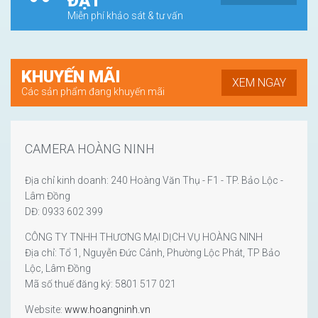
ĐẶT
Miễn phí khảo sát & tư vấn
KHUYẾN MÃI
XEM NGAY
Các sản phẩm đang khuyến mãi
CAMERA HOÀNG NINH
Địa chỉ kinh doanh: 240 Hoàng Văn Thụ - F1 - TP. Bảo Lộc -
Lâm Đồng
DĐ: 0933 602 399
CÔNG TY TNHH THƯƠNG MẠI DỊCH VỤ HOÀNG NINH
Địa chỉ: Tổ 1, Nguyễn Đức Cảnh, Phường Lộc Phát, TP Bảo
Lộc, Lâm Đồng
Mã số thuế đăng ký: 5801 517 021
Website:
www.hoangninh.vn