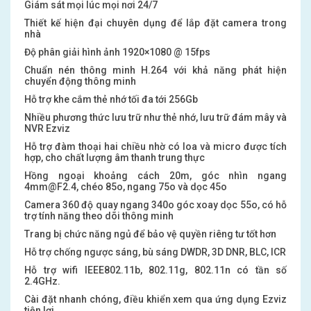
Giám sát mọi lúc mọi nơi 24/7
Thiết kế hiện đại chuyên dụng để lắp đặt camera trong
nhà
Độ phân giải hình ảnh 1920×1080 @ 15fps
Chuẩn nén thông minh H.264 với khả năng phát hiện
chuyển động thông minh
Hỗ trợ khe cắm thẻ nhớ tối đa tới 256Gb
Nhiều phương thức lưu trữ như thẻ nhớ, lưu trữ đám mây và
NVR Ezviz
Hỗ trợ đàm thoại hai chiều nhờ có loa và micro được tích
hợp, cho chất lượng âm thanh trung thực
Hồng ngoại khoảng cách 20m, góc nhìn ngang
4mm@F2.4, chéo 85o, ngang 75o và dọc 45o
Camera 360 độ quay ngang 340o góc xoay dọc 55o, có hỗ
trợ tính năng theo dõi thông minh
Trang bị chức năng ngủ để bảo vệ quyền riêng tư tốt hơn
Hỗ trợ chống ngược sáng, bù sáng DWDR, 3D DNR, BLC, ICR
Hỗ trợ wifi IEEE802.11b, 802.11g, 802.11n có tần số
2.4GHz.
Cài đặt nhanh chóng, điều khiển xem qua ứng dụng Ezviz
tiện lợi