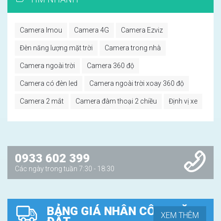
Camera Imou
Camera 4G
Camera Ezviz
Đèn năng lượng mặt trời
Camera trong nhà
Camera ngoài trời
Camera 360 độ
Camera có đèn led
Camera ngoài trời xoay 360 độ
Camera 2 mắt
Camera đàm thoại 2 chiều
Định vị xe
0933 602 399
Các ngày trong tuần 7:30 - 18:30
BẢNG GIÁ NHÂN CÔNG LẶP
XEM THÊM