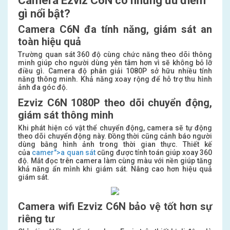
Camera Ezviz C6N có những ưu điểm
gì nổi bật?
Camera C6N đa tính năng, giám sát an
toàn hiệu quả
Trường quan sát 360 độ cùng chức năng theo dõi thông
minh giúp cho người dùng yên tâm hơn vì sẽ không bỏ lỡ
điều gì. Camera độ phân giải 1080P sở hữu nhiều tính
năng thông minh. Khả năng xoay rộng để hỗ trợ thu hình
ảnh đa góc độ.
Ezviz C6N 1080P theo dõi chuyển động,
giám sát thông minh
Khi phát hiện có vật thể chuyển động, camera sẽ tự động
theo dõi chuyển động này. Đồng thời cũng cảnh báo người
dùng bằng hình ảnh trong thời gian thực. Thiết kế
của
camer
">a quan sát
cũng được tính toán giúp xoay 360
độ. Mắt đọc trên camera làm cùng màu với nền giúp tăng
khả năng ẩn mình khi giám sát. Nâng cao hơn hiệu quả
giám sát.
Camera wifi Ezviz C6N bảo vệ tốt hơn sự
riêng tư