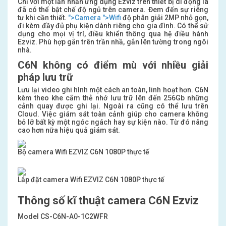
Chỉ với một lần nhấn ứng dụng Ezviz trên thiết bị di động là
đã có thể bật chế độ ngủ trên camera. Đem đến sự riêng
tư khi cần thiết.
">Camera
">Wifi
độ phân giải 2MP nhỏ gọn,
đi kèm đầy đủ phụ kiện dành riêng cho gia đình. Có thể sử
dụng cho mọi vị trí, điều khiển thông qua hệ điều hành
Ezviz. Phù hợp gắn trên trần nhầ, gắn lên tường trong ngôi
nhà.
C6N không có điểm mù với nhiều giải
pháp lưu trữ
Lưu lại video ghi hình một cách an toàn, linh hoạt hơn. C6N
kèm theo khe cắm thẻ nhớ lưu trữ lên đến 256Gb những
cảnh quay được ghi lại. Ngoài ra cũng có thể lưu trên
Cloud. Việc giám sát toàn cảnh giúp cho camera không
bỏ lỡ bất kỳ một ngóc ngách hay sự kiện nào. Từ đó nâng
cao hơn nữa hiệu quả giám sát.
Bộ camera Wifi EZVIZ C6N 1080P thực tế
Lắp đặt camera Wifi EZVIZ C6N 1080P thực tế
Thông số kĩ thuật camera C6N Ezviz
Model CS-C6N-A0-1C2WFR