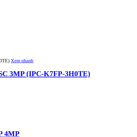
Xem nhanh
r SC 3MP (IPC-K7FP-3H0TE)
FP 4MP