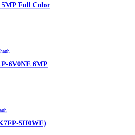
 5MP Full Color
hanh
LP-6V0NE 6MP
anh
-K7FP-5H0WE)