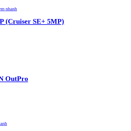
em nhanh
P (Cruiser SE+ 5MP)
N OutPro
anh