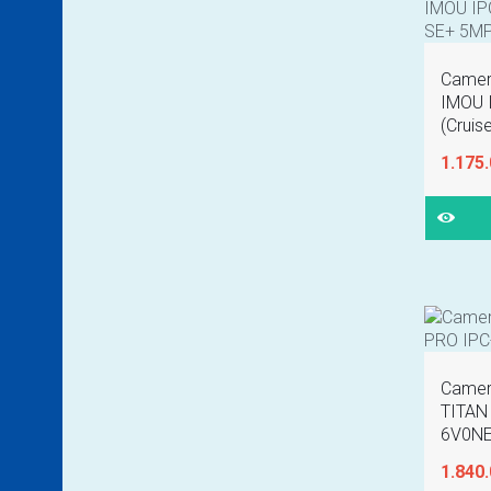
Camera
IMOU 
(Cruis
1.175
Camer
TITAN
6V0N
1.840