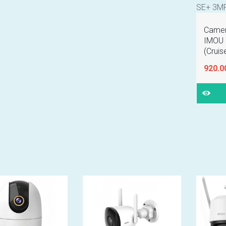
Camera
IMOU 
(Crui
920.0