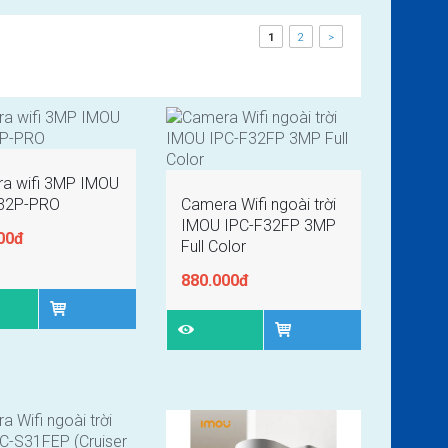
1
2
>
a wifi 3MP IMOU
32P-PRO
Camera Wifi ngoài trời
IMOU IPC-F32FP 3MP
00đ
Full Color
880.000đ