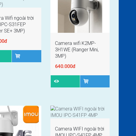
 Wifi ngoài trời
IPC-S31FEP
ser SE+ 3MP)
00đ
Camera wifi K2MP-
3H1WE (Ranger Mini,
3MP)
640.000đ
Camera WIFI ngoài trời
IMOU IPC-S41FP 4MP