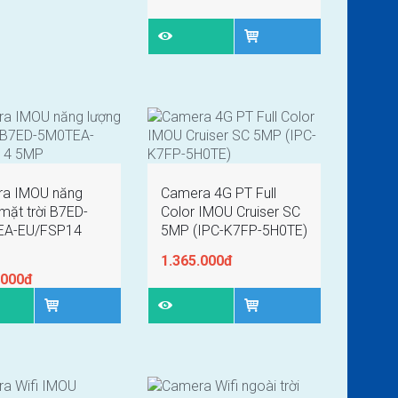
a IMOU năng
Camera 4G PT Full
mặt trời B7ED-
Color IMOU Cruiser SC
EA-EU/FSP14
5MP (IPC-K7FP-5H0TE)
1.365.000đ
.000đ