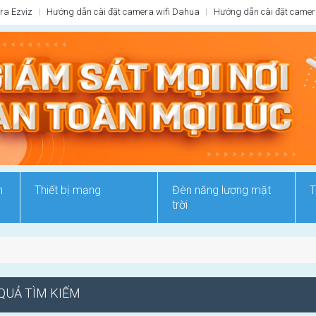
ra Ezviz
Hướng dẫn cài đặt camera wifi Dahua
Hướng dẫn cài đặt camera
n
Thiết bị mạng
Đèn năng lượng mặt
T
trời
QUẢ TÌM KIẾM