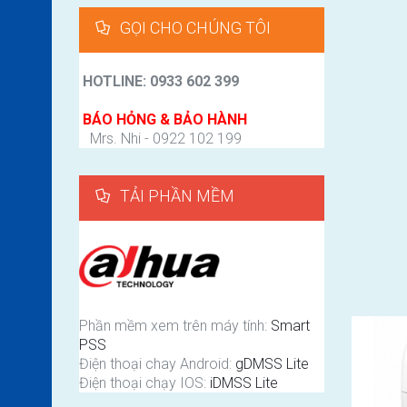
GỌI CHO CHÚNG TÔI
HOTLINE: 0933 602 399
BÁO HỎNG & BẢO HÀNH
Mrs. Nhi - 0922 102 199
TẢI PHẦN MỀM
Phần mềm xem trên máy tính:
Smart
PSS
Điện thoại chay Android:
gDMSS Lite
Điện thoại chạy IOS:
iDMSS Lite