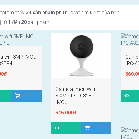
tôi tìm thấy
33 sản phẩm
phù hợp với tìm kiếm của bạn
ị từ
1
đến
20
sản phẩm
a wifi 3MP IMOU
Camer
32EP-L
IPC-A
00đ
560.0
Camera Imou Wifi
3.0MP IPC-C32EP-
IMOU
515.000đ