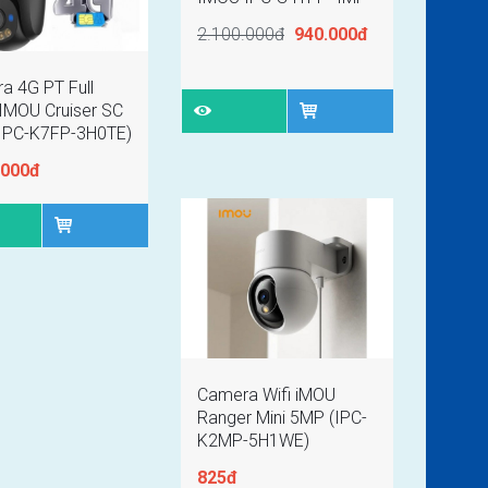
2.100.000đ
940.000đ
a 4G PT Full
 IMOU Cruiser SC
IPC-K7FP-3H0TE)
.000đ
Camera Wifi iMOU
Ranger Mini 5MP (IPC-
K2MP-5H1WE)
825đ