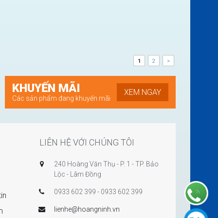
1
2
>
KHUYẾN MÃI
XEM NGAY
Các sản phẩm đang khuyến mãi
LIÊN HỆ VỚI CHÚNG TÔI
240 Hoàng Văn Thụ - P. 1 - TP. Bảo
Lộc - Lâm Đồng
0933 602 399 - 0933 602 399
in
lienhe@hoangninh.vn
m