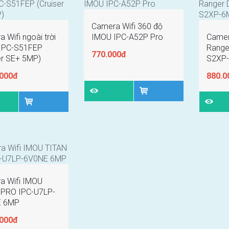
Camera Wifi 360 độ
 Wifi ngoài trời
IMOU IPC-A52P Pro
Camer
IPC-S51FEP
Range
770.000đ
er SE+ 5MP)
S2XP
.000đ
880.0
a Wifi IMOU
 PRO IPC-U7LP-
E 6MP
.000đ