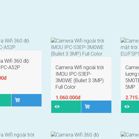
a Wifi 360 độ
IPC-A52P
Camera Wifi ngoài trời
Camer
IMOU IPC-S3EP-
lượng 
00đ
3M0WE (Bullet 3 3MP)
5M0T
Full Color
5MP
1.060.000đ
2.715