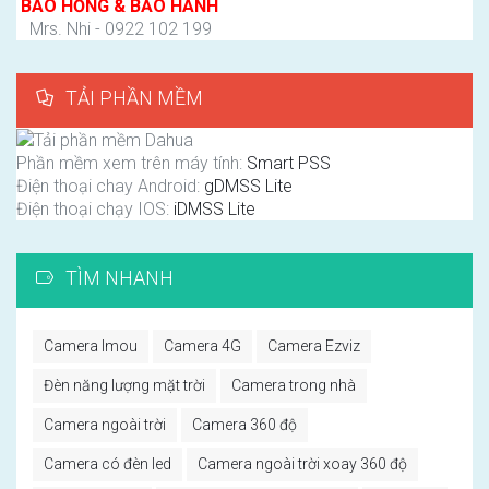
BÁO HỎNG & BẢO HÀNH
Mrs. Nhi - 0922 102 199
TẢI PHẦN MỀM
Phần mềm xem trên máy tính:
Smart PSS
Điện thoại chay Android:
gDMSS Lite
Điện thoại chạy IOS:
iDMSS Lite
TÌM NHANH
Camera Imou
Camera 4G
Camera Ezviz
Đèn năng lượng mặt trời
Camera trong nhà
Camera ngoài trời
Camera 360 độ
Camera có đèn led
Camera ngoài trời xoay 360 độ