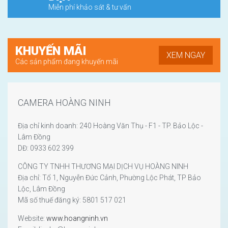
Miễn phí khảo sát & tư vấn
KHUYẾN MÃI
XEM NGAY
Các sản phẩm đang khuyến mãi
CAMERA HOÀNG NINH
Địa chỉ kinh doanh: 240 Hoàng Văn Thụ - F1 - TP. Bảo Lộc -
Lâm Đồng
DĐ: 0933 602 399
CÔNG TY TNHH THƯƠNG MẠI DỊCH VỤ HOÀNG NINH
Địa chỉ: Tổ 1, Nguyễn Đức Cảnh, Phường Lộc Phát, TP Bảo
Lộc, Lâm Đồng
Mã số thuế đăng ký: 5801 517 021
Website:
www.hoangninh.vn