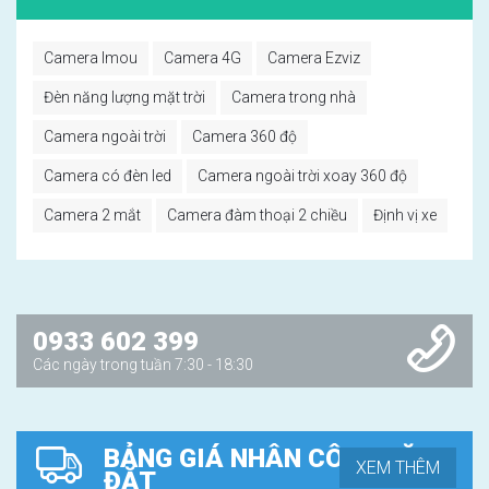
Camera Imou
Camera 4G
Camera Ezviz
Đèn năng lượng mặt trời
Camera trong nhà
Camera ngoài trời
Camera 360 độ
Camera có đèn led
Camera ngoài trời xoay 360 độ
Camera 2 mắt
Camera đàm thoại 2 chiều
Định vị xe
0933 602 399
Các ngày trong tuần 7:30 - 18:30
BẢNG GIÁ NHÂN CÔNG LẶP
XEM THÊM
ĐẶT